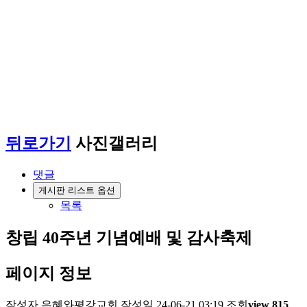
교회앨범
serving / sharing
뒤로가기
사진갤러리
댓글
게시판 리스트 옵션
목록
창립 40주년 기념예배 및 감사축제
페이지 정보
작성자
은혜와평강교회
작성일
24-06-21 03:19
조회
view 815