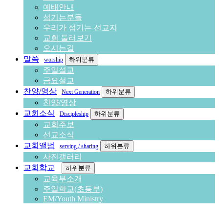
예배안내
섬기는분들
우리가 섬기는 선교지
교회 둘러보기
오시는길
말씀
하위분류
worship
주일설교
금요설교
찬양/영상
하위분류
Next Generation
찬양/영상
교회소식
하위분류
Discipleship
교회주보
선교소식
교회앨범
하위분류
serving / sharing
사진갤러리
교회학교
하위분류
교육부소개
주일학교(초등부)
EM/Youth Ministry