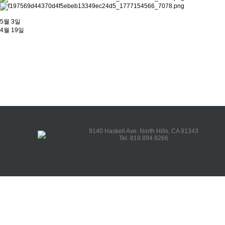
5월 3일
4월 19일
9140 Haskell Ave. North Hills, CA 91343
Tel. 818.894.9266