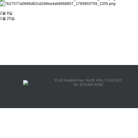
2월 8일
1월 25일
9140 Haskell Ave. North Hills, CA 91343
Tel. 818.894.9266