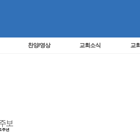
찬양/영상
교회소식
교
교회소식
Discipleship
주보
41주년