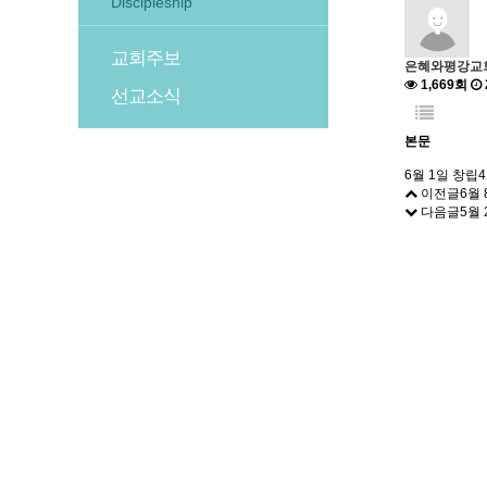
Discipleship
교회주보
은혜와평강교
1,669회
선교소식
본문
6월 1일 창립
이전글
6월 
다음글
5월