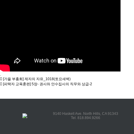
.
[가을 부흥회] 제자의 자유_1018(토요새벽)
[피택자 교육훈련] 5장- 권사와 안수집사의 직무와 상급-2
9140 Haskell Ave. North Hills, CA 91343
Tel. 818.894.9266