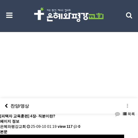
찬양/영상
Next Generation
찬양/영상
목록
[피택자 교육훈련] 4장- 직분이란?
페이지 정보
은혜와평강교회
25-09-10 01:19
view 117
0
본문