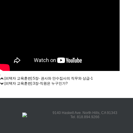
.
[피택자 교육훈련] 5장- 권사와 안수집사의 직무와 상급-1
[피택자 교육훈련] 3장-직원은 누구인가?
9140 Haskell Ave. North Hills, CA 91343
Tel. 818.894.9266